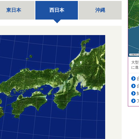
東日本
西日本
沖縄
大型
に進