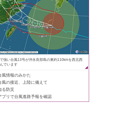
で強い台風13号が沖永良部島の東約110kmを西北西
んでいます
台風情報のみかた
台風の接近、上陸に備えて
知る防災
アプリで台風進路予報を確認