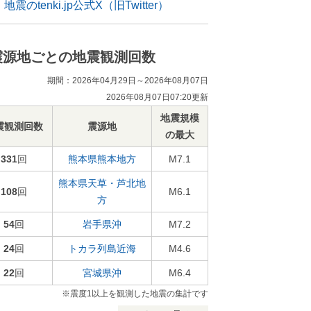
地震のtenki.jp公式X（旧Twitter）
震源地ごとの地震観測回数
期間：2026年04月29日～2026年08月07日
2026年08月07日07:20更新
地震規模
震観測回数
震源地
の最大
331
回
熊本県熊本地方
M7.1
熊本県天草・芦北地
108
回
M6.1
方
54
回
岩手県沖
M7.2
24
回
トカラ列島近海
M4.6
22
回
宮城県沖
M6.4
※震度1以上を観測した地震の集計です