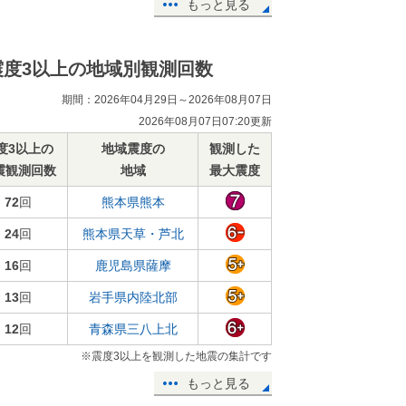
もっと見る
震度3以上の地域別観測回数
期間：2026年04月29日～2026年08月07日
2026年08月07日07:20更新
度3以上の
地域震度の
観測した
震観測回数
地域
最大震度
72
回
熊本県熊本
24
回
熊本県天草・芦北
16
回
鹿児島県薩摩
13
回
岩手県内陸北部
12
回
青森県三八上北
※震度3以上を観測した地震の集計です
もっと見る