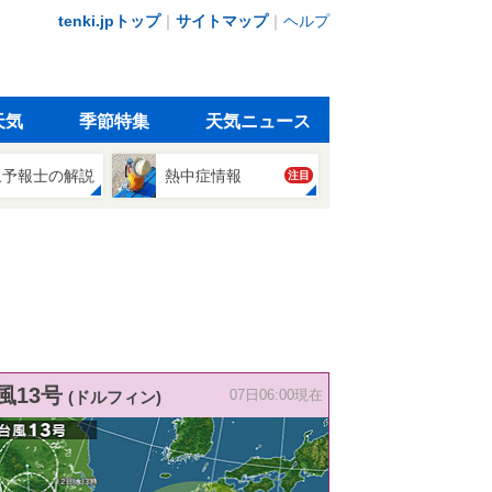
tenki.jpトップ
｜
サイトマップ
｜
ヘルプ
天気
季節特集
天気ニュース
象予報士の解説
熱中症情報
注目
風13号
(ドルフィン)
07日06:00現在