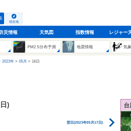
索
現在地
防災情報
天気図
指数情報
レジャー
PM2.5分布予測
地震情報
気
2023年
05月
16日
日)
台
翌日(2023年05月17日)