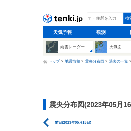
tenki.jp
検
天気予報
観測
雨雲レーダー
天気図
トップ
地震情報
震央分布図
過去の一覧
震央分布図(2023年05月16
前日(2023年05月15日)