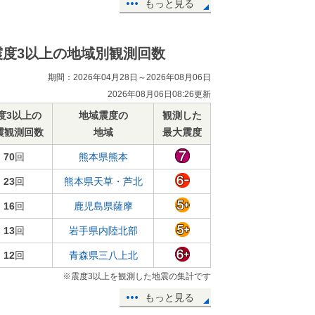
もっと見る
震度3以上の地域別観測回数
期間：2026年04月28日～2026年08月06日
2026年08月06日08:26更新
度3以上の
地域震度の
観測した
震観測回数
地域
最大震度
70
回
熊本県熊本
23
回
熊本県天草・芦北
16
回
鹿児島県薩摩
13
回
岩手県内陸北部
12
回
青森県三八上北
※震度3以上を観測した地震の集計です
もっと見る