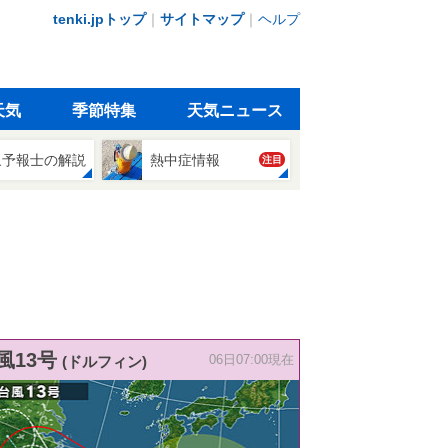
tenki.jpトップ
｜
サイトマップ
｜
ヘルプ
天気
季節特集
天気ニュース
象予報士の解説
熱中症情報
注目
風13号
(ドルフィン)
06日07:00現在