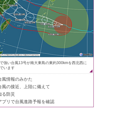
で強い台風13号が南大東島の東約300kmを西北西に
でいます
台風情報のみかた
台風の接近、上陸に備えて
知る防災
アプリで台風進路予報を確認