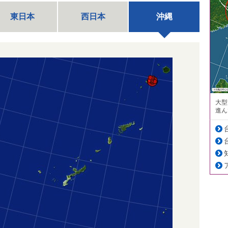
東日本
西日本
沖縄
大型
進ん