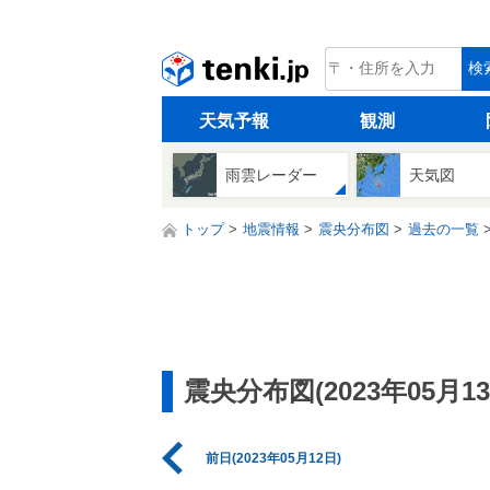
tenki.jp
検
天気予報
観測
雨雲レーダー
天気図
トップ
地震情報
震央分布図
過去の一覧
震央分布図(2023年05月13
前日(2023年05月12日)