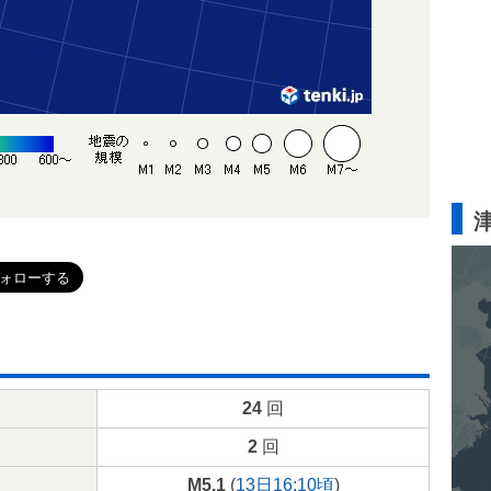
24
回
2
回
M5.1
(
13日16:10頃
)