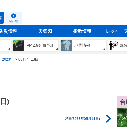
索
現在地
防災情報
天気図
指数情報
レジャー
PM2.5分布予測
地震情報
気
2023年
05月
13日
日)
台
翌日(2023年05月14日)