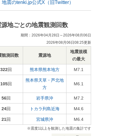
地震のtenki.jp公式X（旧Twitter）
震源地ごとの地震観測回数
期間：2026年04月28日～2026年08月06日
2026年08月06日08:25更新
地震規模
震観測回数
震源地
の最大
322
回
熊本県熊本地方
M7.1
熊本県天草・芦北地
105
回
M6.1
方
56
回
岩手県沖
M7.2
24
回
トカラ列島近海
M4.6
21
回
宮城県沖
M6.4
※震度1以上を観測した地震の集計です