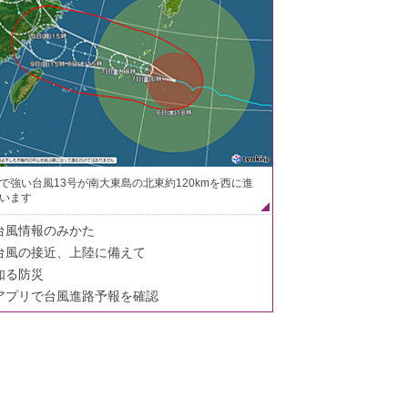
で強い台風13号が南大東島の北東約120kmを西に進
います
台風情報のみかた
台風の接近、上陸に備えて
知る防災
アプリで台風進路予報を確認