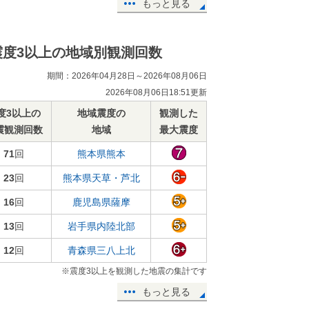
もっと見る
震度3以上の地域別観測回数
期間：2026年04月28日～2026年08月06日
2026年08月06日18:51更新
度3以上の
地域震度の
観測した
震観測回数
地域
最大震度
71
回
熊本県熊本
23
回
熊本県天草・芦北
16
回
鹿児島県薩摩
13
回
岩手県内陸北部
12
回
青森県三八上北
※震度3以上を観測した地震の集計です
もっと見る