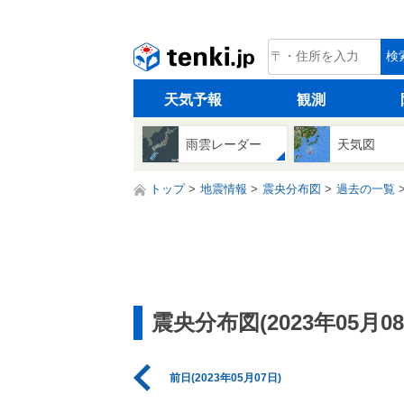
tenki.jp
検
天気予報
観測
雨雲レーダー
天気図
トップ
地震情報
震央分布図
過去の一覧
震央分布図(2023年05月08
前日(2023年05月07日)