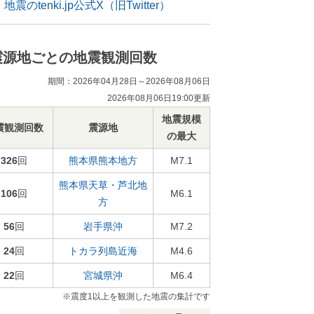
地震のtenki.jp公式X（旧Twitter）
震源地ごとの地震観測回数
期間：2026年04月28日～2026年08月06日
2026年08月06日19:00更新
地震規模
震観測回数
震源地
の最大
326
回
熊本県熊本地方
M7.1
熊本県天草・芦北地
106
回
M6.1
方
56
回
岩手県沖
M7.2
24
回
トカラ列島近海
M4.6
22
回
宮城県沖
M6.4
※震度1以上を観測した地震の集計です