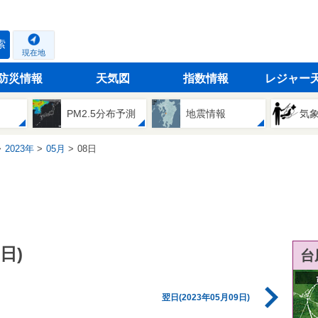
索
現在地
防災情報
天気図
指数情報
レジャー
PM2.5分布予測
地震情報
気
2023年
05月
08日
日)
台
翌日(2023年05月09日)