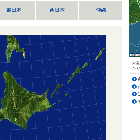
東日本
西日本
沖縄
大型
んで