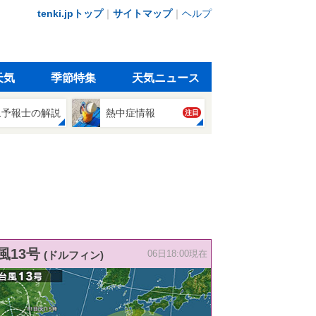
tenki.jpトップ
｜
サイトマップ
｜
ヘルプ
天気
季節特集
天気ニュース
象予報士の解説
熱中症情報
注目
風13号
(ドルフィン)
06日18:00現在