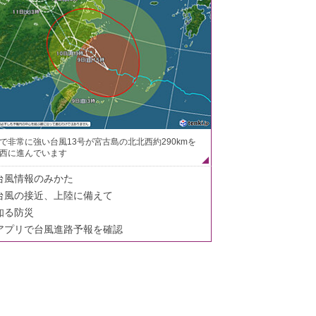
で非常に強い台風13号が宮古島の北北西約290kmを
西に進んでいます
台風情報のみかた
台風の接近、上陸に備えて
知る防災
アプリで台風進路予報を確認