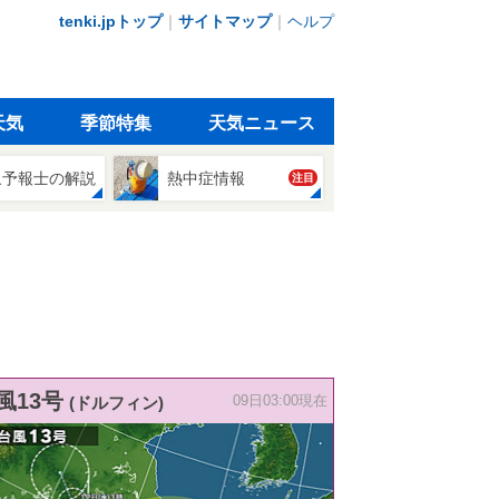
tenki.jpトップ
｜
サイトマップ
｜
ヘルプ
天気
季節特集
天気ニュース
象予報士の解説
熱中症情報
注目
風13号
(ドルフィン)
09日03:00現在