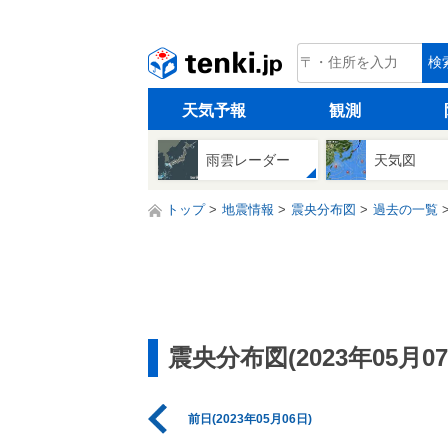
tenki.jp
検
天気予報
観測
雨雲レーダー
天気図
トップ
地震情報
震央分布図
過去の一覧
震央分布図(2023年05月07
前日(2023年05月06日)