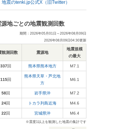
地震のtenki.jp公式X（旧Twitter）
震源地ごとの地震観測回数
期間：2026年05月01日～2026年08月09日
2026年08月09日04:30更新
地震規模
震観測回数
震源地
の最大
337
回
熊本県熊本地方
M7.1
熊本県天草・芦北地
115
回
M6.1
方
58
回
岩手県沖
M7.2
24
回
トカラ列島近海
M4.6
22
回
宮城県沖
M6.4
※震度1以上を観測した地震の集計です