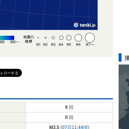
9
回
0
回
M3.5
(
07日11:44頃
)