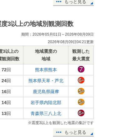
もっと見る
震度3以上の地域別観測回数
期間：2026年05月01日～2026年08月09日
2026年08月09日04:21更新
度3以上の
地域震度の
観測した
震観測回数
地域
最大震度
72
回
熊本県熊本
24
回
熊本県天草・芦北
16
回
鹿児島県薩摩
14
回
岩手県内陸北部
13
回
青森県三八上北
※震度3以上を観測した地震の集計です
もっと見る