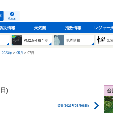
索
現在地
防災情報
天気図
指数情報
レジャー
PM2.5分布予測
地震情報
気
2023年
05月
07日
日)
台
翌日(2023年05月08日)