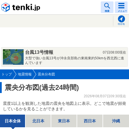
tenki.jp
検索
メニュー
現在地
台風13号情報
07日08:00現在
大型で強い台風13号が沖永良部島の東南東約50kmを西北西に進
んでいます
トップ
地震情報
震央分布図
震央分布図(過去24時間)
2026年08月07日09:30現在
震度1以上を観測した地震の震央を地図上に表示。どこで地震が頻発
しているかを見ることができます。
日本全体
北日本
東日本
西日本
沖縄