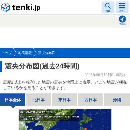
tenki.jp
検索
メニュー
現在地
トップ
地震情報
震央分布図
震央分布図(過去24時間)
2026年08月10日01:00現在
震度1以上を観測した地震の震央を地図上に表示。どこで地震が頻発
しているかを見ることができます。
日本全体
北日本
東日本
西日本
沖縄