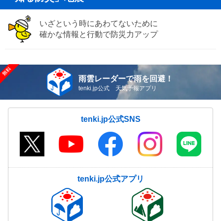
いざという時にあわてないために
確かな情報と行動で防災力アップ
雨雲レーダーで雨を回避！
tenki.jp公式 天気予報アプリ
tenki.jp公式SNS
tenki.jp公式アプリ