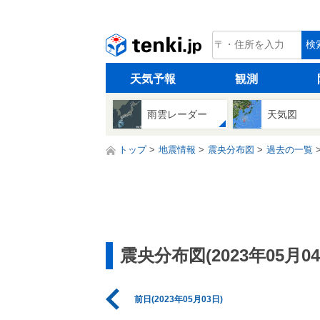
tenki.jp
検
天気予報
観測
雨雲レーダー
天気図
トップ
地震情報
震央分布図
過去の一覧
震央分布図(2023年05月04
前日(2023年05月03日)