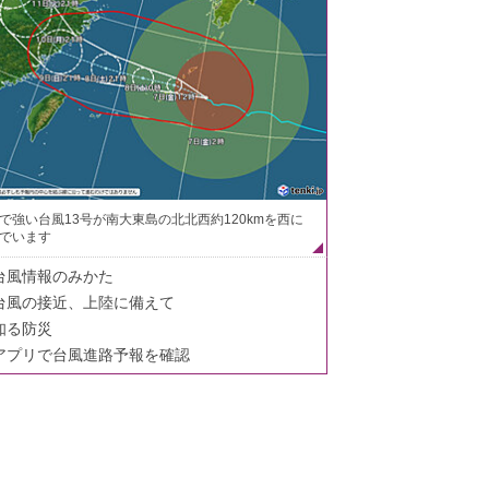
で強い台風13号が南大東島の北北西約120kmを西に
でいます
台風情報のみかた
台風の接近、上陸に備えて
知る防災
アプリで台風進路予報を確認