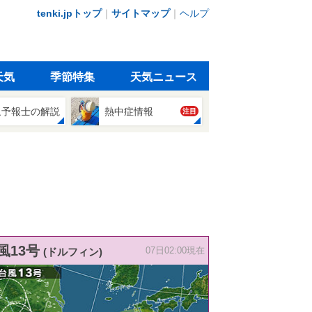
tenki.jpトップ
｜
サイトマップ
｜
ヘルプ
天気
季節特集
天気ニュース
象予報士の解説
熱中症情報
注目
風13号
(ドルフィン)
07日02:00現在