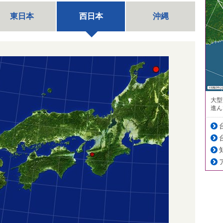
東日本
西日本
沖縄
大型
進ん