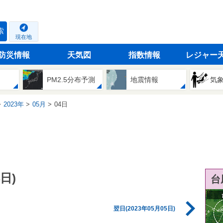
索
現在地
防災情報
天気図
指数情報
レジャー
PM2.5分布予測
地震情報
気
2023年
05月
04日
日)
台
翌日(2023年05月05日)