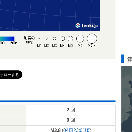
2
回
0
回
M3.8
(
04日23:01頃
)