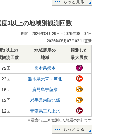
もっと見る
震度3以上の地域別観測回数
期間：2026年04月29日～2026年08月07日
2026年08月07日03:11更新
度3以上の
地域震度の
観測した
震観測回数
地域
最大震度
72
回
熊本県熊本
23
回
熊本県天草・芦北
16
回
鹿児島県薩摩
13
回
岩手県内陸北部
12
回
青森県三八上北
※震度3以上を観測した地震の集計です
もっと見る