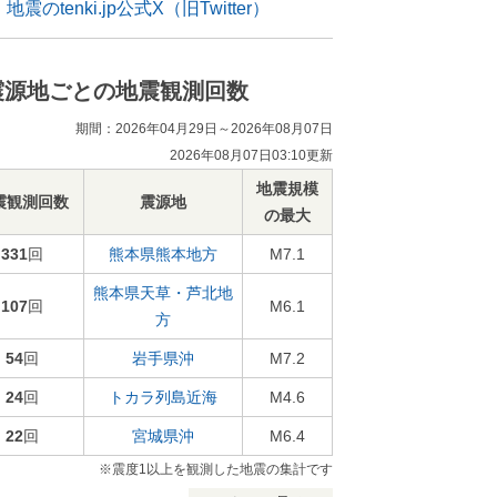
地震のtenki.jp公式X（旧Twitter）
震源地ごとの地震観測回数
期間：2026年04月29日～2026年08月07日
2026年08月07日03:10更新
地震規模
震観測回数
震源地
の最大
331
回
熊本県熊本地方
M7.1
熊本県天草・芦北地
107
回
M6.1
方
54
回
岩手県沖
M7.2
24
回
トカラ列島近海
M4.6
22
回
宮城県沖
M6.4
※震度1以上を観測した地震の集計です