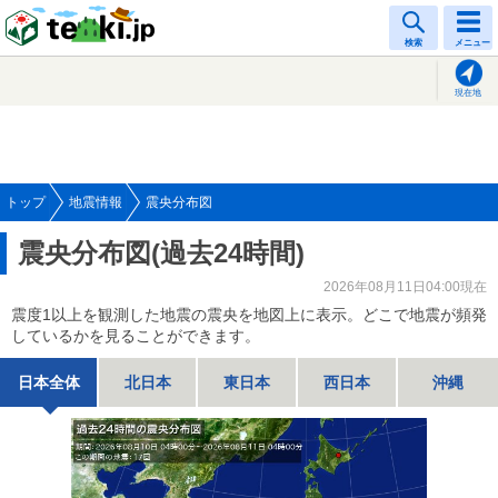
tenki.jp
検索
メニュー
現在地
トップ
地震情報
震央分布図
震央分布図(過去24時間)
2026年08月11日04:00現在
震度1以上を観測した地震の震央を地図上に表示。どこで地震が頻発
しているかを見ることができます。
日本全体
北日本
東日本
西日本
沖縄