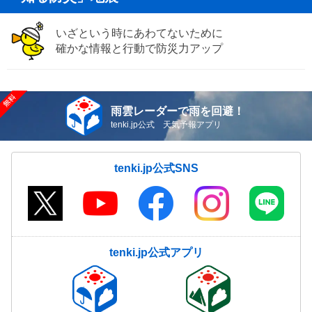
いざという時にあわてないために
確かな情報と行動で防災力アップ
雨雲レーダーで雨を回避！
tenki.jp公式 天気予報アプリ
tenki.jp公式SNS
tenki.jp公式アプリ