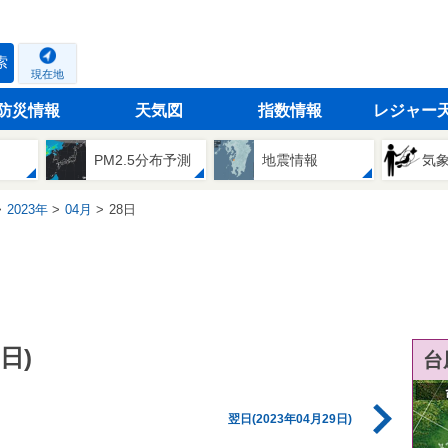
索
現在地
防災情報
天気図
指数情報
レジャー
PM2.5分布予測
地震情報
気
2023年
04月
28日
日)
台
翌日(2023年04月29日)