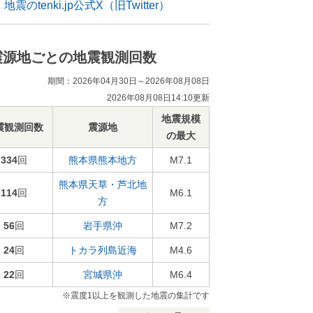
地震のtenki.jp公式X（旧Twitter）
震源地ごとの地震観測回数
期間：2026年04月30日～2026年08月08日
2026年08月08日14:10更新
地震規模
震観測回数
震源地
の最大
334
回
熊本県熊本地方
M7.1
熊本県天草・芦北地
114
回
M6.1
方
56
回
岩手県沖
M7.2
24
回
トカラ列島近海
M4.6
22
回
宮城県沖
M6.4
※震度1以上を観測した地震の集計です