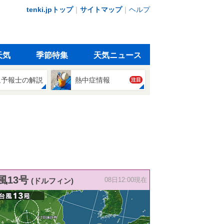
tenki.jpトップ
｜
サイトマップ
｜
ヘルプ
天気
季節特集
天気ニュース
象予報士の解説
熱中症情報
注目
風13号
(ドルフィン)
08日12:00現在