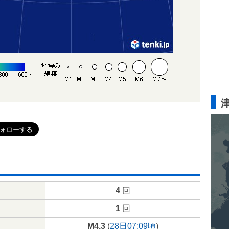
4
回
1
回
M4.3
(
28日07:09頃
)