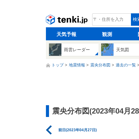
tenki.jp
検
天気予報
観測
雨雲レーダー
天気図
トップ
地震情報
震央分布図
過去の一覧
震央分布図(2023年04月28
前日(2023年04月27日)