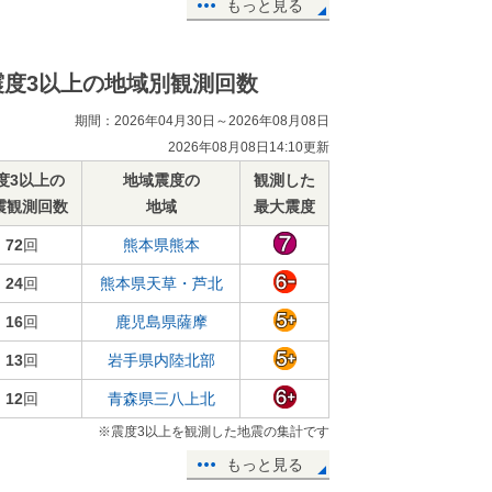
もっと見る
震度3以上の地域別観測回数
期間：2026年04月30日～2026年08月08日
2026年08月08日14:10更新
度3以上の
地域震度の
観測した
震観測回数
地域
最大震度
72
回
熊本県熊本
24
回
熊本県天草・芦北
16
回
鹿児島県薩摩
13
回
岩手県内陸北部
12
回
青森県三八上北
※震度3以上を観測した地震の集計です
もっと見る