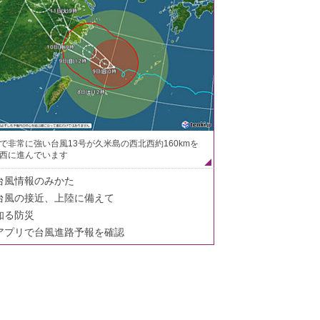
で非常に強い台風13号が久米島の西北西約160kmを
西に進んでいます
台風情報のみかた
台風の接近、上陸に備えて
知る防災
アプリで台風進路予報を確認