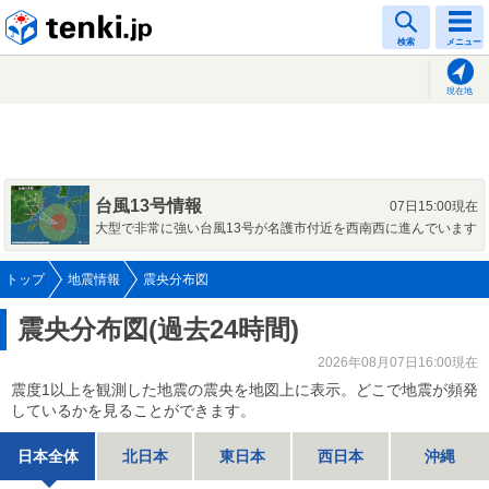
tenki.jp
検索
メニュー
現在地
台風13号情報
07日15:00現在
大型で非常に強い台風13号が名護市付近を西南西に進んでいます
トップ
地震情報
震央分布図
震央分布図(過去24時間)
2026年08月07日16:00現在
震度1以上を観測した地震の震央を地図上に表示。どこで地震が頻発
しているかを見ることができます。
日本全体
北日本
東日本
西日本
沖縄