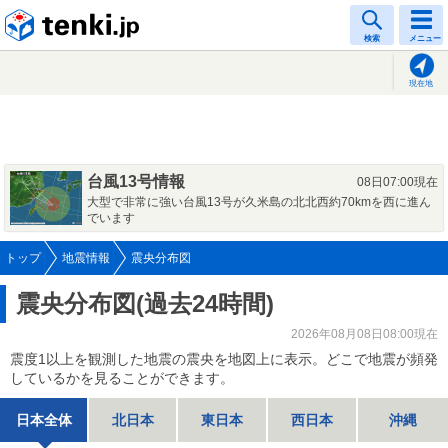
tenki.jp
検索
メニュー
現在地
台風13号情報
08日07:00現在
大型で非常に強い台風13号が久米島の北北西約70kmを西に進ん
でいます
トップ
地震情報
震央分布図
震央分布図(過去24時間)
2026年08月08日08:00現在
震度1以上を観測した地震の震央を地図上に表示。どこで地震が頻発
しているかを見ることができます。
日本全体
北日本
東日本
西日本
沖縄