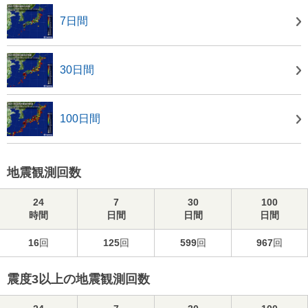
7日間
30日間
100日間
地震観測回数
24
7
30
100
時間
日間
日間
日間
16
回
125
回
599
回
967
回
震度3以上の地震観測回数