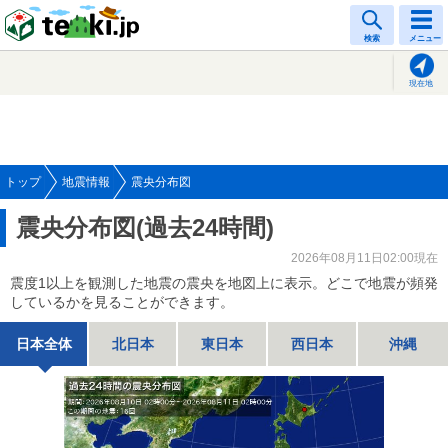
tenki.jp
検索
メニュー
現在地
トップ
地震情報
震央分布図
震央分布図(過去24時間)
2026年08月11日02:00現在
震度1以上を観測した地震の震央を地図上に表示。どこで地震が頻発
しているかを見ることができます。
日本全体
北日本
東日本
西日本
沖縄