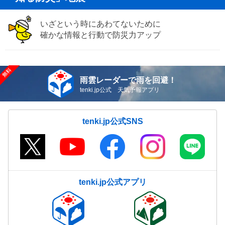
いざという時にあわてないために
確かな情報と行動で防災力アップ
雨雲レーダーで雨を回避！
tenki.jp公式 天気予報アプリ
tenki.jp公式SNS
tenki.jp公式アプリ