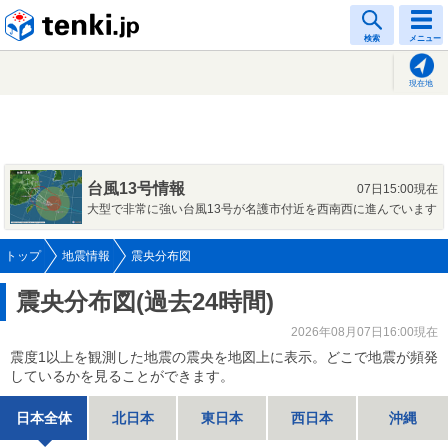
tenki.jp
検索
メニュー
現在地
台風13号情報
07日15:00現在
大型で非常に強い台風13号が名護市付近を西南西に進んでいます
トップ
地震情報
震央分布図
震央分布図(過去24時間)
2026年08月07日16:00現在
震度1以上を観測した地震の震央を地図上に表示。どこで地震が頻発
しているかを見ることができます。
日本全体
北日本
東日本
西日本
沖縄