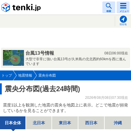
tenki.jp
検索
メニュー
現在地
台風13号情報
08日06:00現在
大型で非常に強い台風13号が久米島の北北西約60kmを西に進ん
でいます
トップ
地震情報
震央分布図
震央分布図(過去24時間)
2026年08月08日07:30現在
震度1以上を観測した地震の震央を地図上に表示。どこで地震が頻発
しているかを見ることができます。
日本全体
北日本
東日本
西日本
沖縄