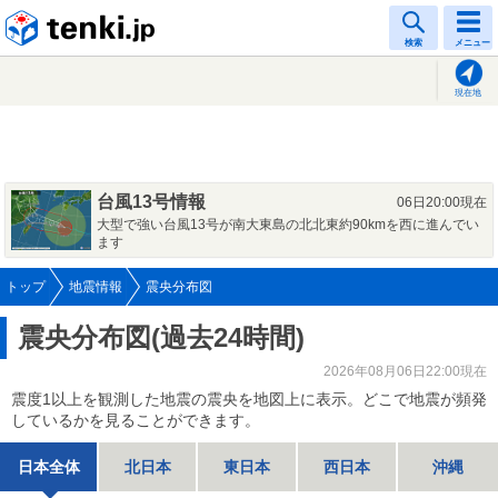
tenki.jp
検索
メニュー
現在地
台風13号情報
06日20:00現在
大型で強い台風13号が南大東島の北北東約90kmを西に進んでい
ます
トップ
地震情報
震央分布図
震央分布図(過去24時間)
2026年08月06日22:00現在
震度1以上を観測した地震の震央を地図上に表示。どこで地震が頻発
しているかを見ることができます。
日本全体
北日本
東日本
西日本
沖縄