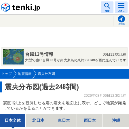
tenki.jp
検索
メニュー
現在地
台風13号情報
06日11:00現在
大型で強い台風13号が南大東島の東約220kmを西に進んでいます
トップ
地震情報
震央分布図
震央分布図(過去24時間)
2026年08月06日12:30現在
震度1以上を観測した地震の震央を地図上に表示。どこで地震が頻発
しているかを見ることができます。
日本全体
北日本
東日本
西日本
沖縄