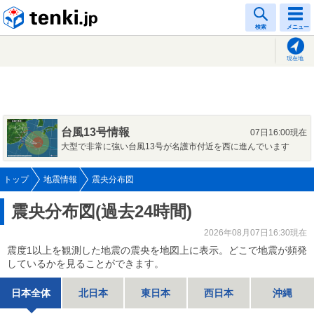
tenki.jp
検索
メニュー
現在地
台風13号情報
07日16:00現在
大型で非常に強い台風13号が名護市付近を西に進んでいます
トップ
地震情報
震央分布図
震央分布図(過去24時間)
2026年08月07日16:30現在
震度1以上を観測した地震の震央を地図上に表示。どこで地震が頻発
しているかを見ることができます。
日本全体
北日本
東日本
西日本
沖縄