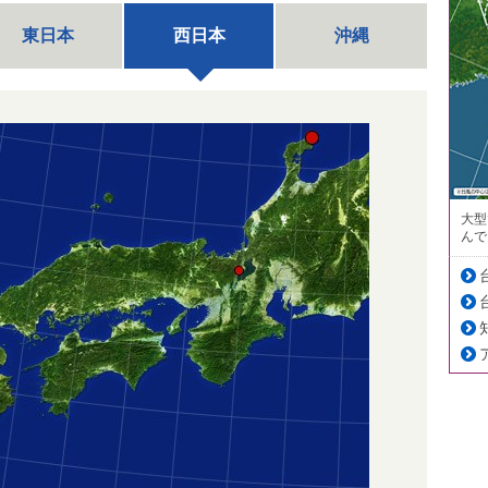
東日本
西日本
沖縄
大型
んで