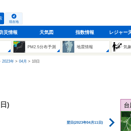
索
現在地
防災情報
天気図
指数情報
レジャー
PM2.5分布予測
地震情報
気
2023年
04月
10日
日)
台
翌日(2023年04月11日)