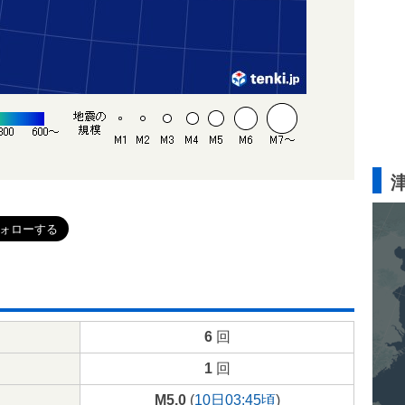
6
回
1
回
M5.0
(
10日03:45頃
)