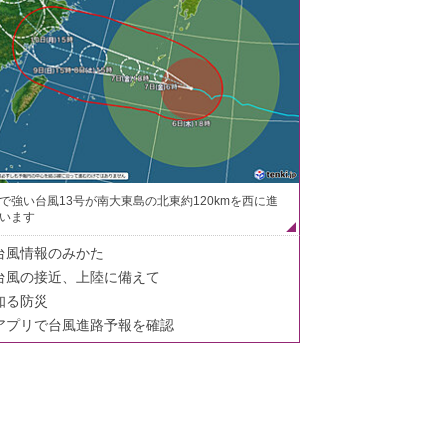
で強い台風13号が南大東島の北東約120kmを西に進
います
台風情報のみかた
台風の接近、上陸に備えて
知る防災
アプリで台風進路予報を確認