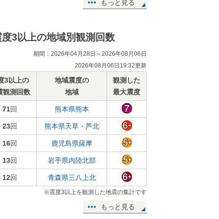
もっと見る
震度3以上の地域別観測回数
期間：2026年04月28日～2026年08月06日
2026年08月06日19:32更新
度3以上の
地域震度の
観測した
震観測回数
地域
最大震度
71
回
熊本県熊本
23
回
熊本県天草・芦北
16
回
鹿児島県薩摩
13
回
岩手県内陸北部
12
回
青森県三八上北
※震度3以上を観測した地震の集計です
もっと見る