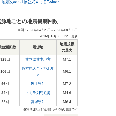
地震のtenki.jp公式X（旧Twitter）
震源地ごとの地震観測回数
期間：2026年04月28日～2026年08月06日
2026年08月06日19:30更新
地震規模
震観測回数
震源地
の最大
328
回
熊本県熊本地方
M7.1
熊本県天草・芦北地
106
回
M6.1
方
56
回
岩手県沖
M7.2
24
回
トカラ列島近海
M4.6
22
回
宮城県沖
M6.4
※震度1以上を観測した地震の集計です