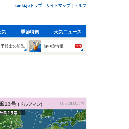
tenki.jpトップ
｜
サイトマップ
｜
ヘルプ
天気
季節特集
天気ニュース
象予報士の解説
熱中症情報
注目
風13号
(ドルフィン)
06日18:00現在