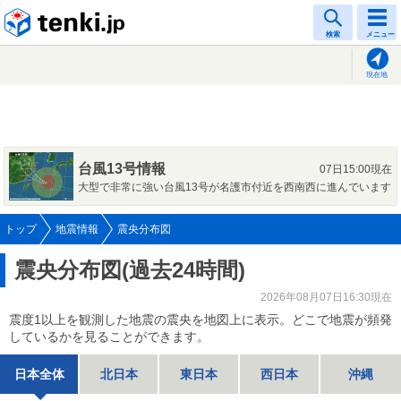
tenki.jp
検索
メニュー
現在地
台風13号情報
07日15:00現在
大型で非常に強い台風13号が名護市付近を西南西に進んでいます
トップ
地震情報
震央分布図
震央分布図(過去24時間)
2026年08月07日16:30現在
震度1以上を観測した地震の震央を地図上に表示。どこで地震が頻発
しているかを見ることができます。
日本全体
北日本
東日本
西日本
沖縄