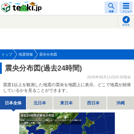
tenki.jp
検索
メニュー
現在地
トップ
地震情報
震央分布図
震央分布図(過去24時間)
2026年08月11日03:30現在
震度1以上を観測した地震の震央を地図上に表示。どこで地震が頻発
しているかを見ることができます。
日本全体
北日本
東日本
西日本
沖縄