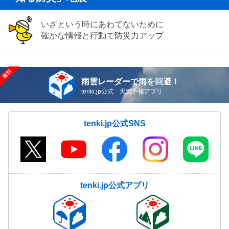
いざという時にあわてないために
確かな情報と行動で防災力アップ
雨雲レーダーで雨を回避！
tenki.jp公式 天気予報アプリ
tenki.jp公式SNS
tenki.jp公式アプリ