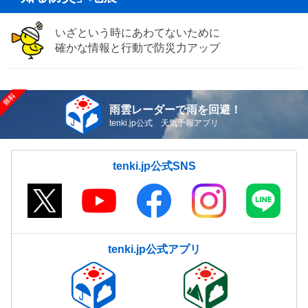
いざという時にあわてないために
確かな情報と行動で防災力アップ
雨雲レーダーで雨を回避！
tenki.jp公式 天気予報アプリ
tenki.jp公式SNS
tenki.jp公式アプリ