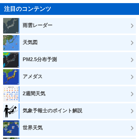
注目のコンテンツ
雨雲レーダー
天気図
PM2.5分布予測
アメダス
2週間天気
気象予報士のポイント解説
世界天気