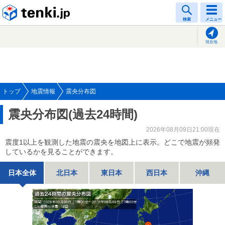
tenki.jp
検索
メニュー
現在地
トップ
地震情報
震央分布図
震央分布図(過去24時間)
2026年08月09日21:00現在
震度1以上を観測した地震の震央を地図上に表示。どこで地震が頻発
しているかを見ることができます。
日本全体
北日本
東日本
西日本
沖縄