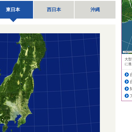
東日本
西日本
沖縄
大型
に進