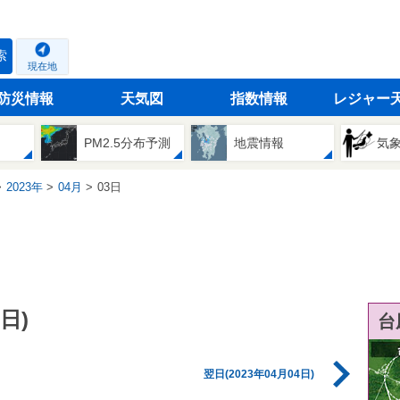
索
現在地
防災情報
天気図
指数情報
レジャー
PM2.5分布予測
地震情報
気
2023年
04月
03日
日)
台
翌日(2023年04月04日)