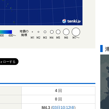
4
回
0
回
M4.3
(
03日10:12頃
)