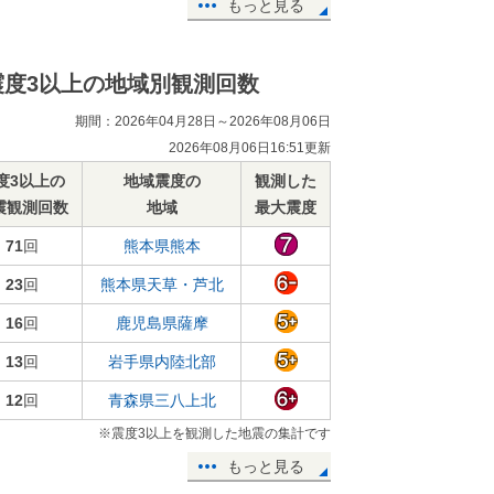
もっと見る
震度3以上の地域別観測回数
期間：2026年04月28日～2026年08月06日
2026年08月06日16:51更新
度3以上の
地域震度の
観測した
震観測回数
地域
最大震度
71
回
熊本県熊本
23
回
熊本県天草・芦北
16
回
鹿児島県薩摩
13
回
岩手県内陸北部
12
回
青森県三八上北
※震度3以上を観測した地震の集計です
もっと見る