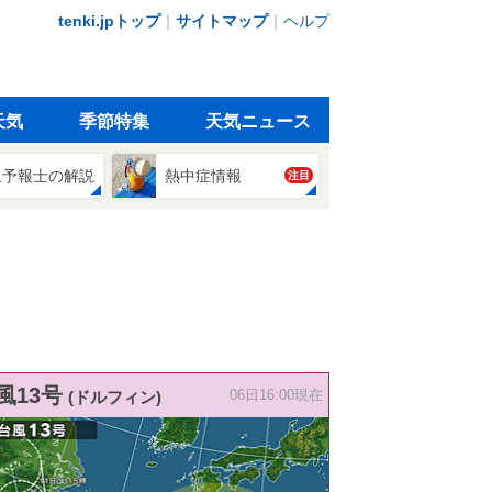
tenki.jpトップ
｜
サイトマップ
｜
ヘルプ
天気
季節特集
天気ニュース
象予報士の解説
熱中症情報
注目
風13号
(ドルフィン)
06日16:00現在