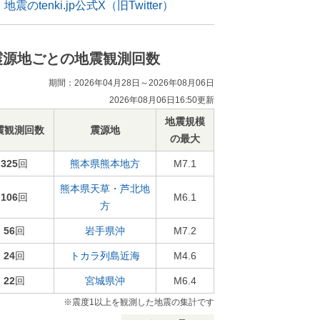
地震のtenki.jp公式X（旧Twitter）
震源地ごとの地震観測回数
期間：2026年04月28日～2026年08月06日
2026年08月06日16:50更新
地震規模
震観測回数
震源地
の最大
325
回
熊本県熊本地方
M7.1
熊本県天草・芦北地
106
回
M6.1
方
56
回
岩手県沖
M7.2
24
回
トカラ列島近海
M4.6
22
回
宮城県沖
M6.4
※震度1以上を観測した地震の集計です