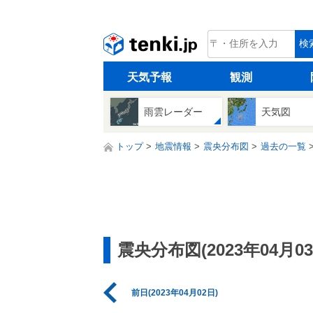
tenki.jp
検
天気予報
観測
雨雲レーダー
天気図
トップ
地震情報
震央分布図
過去の一覧
震央分布図(2023年04月03
前日(2023年04月02日)