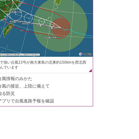
で強い台風13号が南大東島の北東約150kmを西北西
んでいます
台風情報のみかた
台風の接近、上陸に備えて
知る防災
アプリで台風進路予報を確認