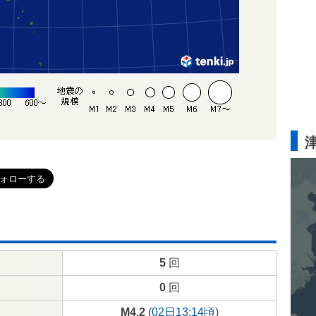
5
回
0
回
M4.2
(
02日13:14頃
)