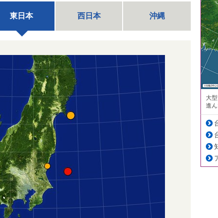
東日本
西日本
沖縄
大型
進ん