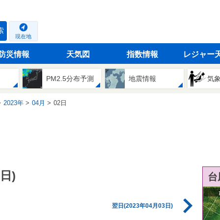
索
現在地
防災情報
天気図
指数情報
レジャー
PM2.5分布予測
地震情報
気
2023年
04月
02日
日)
台
翌日(2023年04月03日)