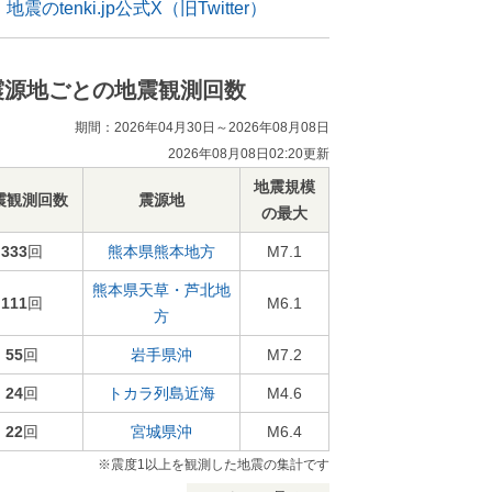
地震のtenki.jp公式X（旧Twitter）
震源地ごとの地震観測回数
期間：2026年04月30日～2026年08月08日
2026年08月08日02:20更新
地震規模
震観測回数
震源地
の最大
333
回
熊本県熊本地方
M7.1
熊本県天草・芦北地
111
回
M6.1
方
55
回
岩手県沖
M7.2
24
回
トカラ列島近海
M4.6
22
回
宮城県沖
M6.4
※震度1以上を観測した地震の集計です