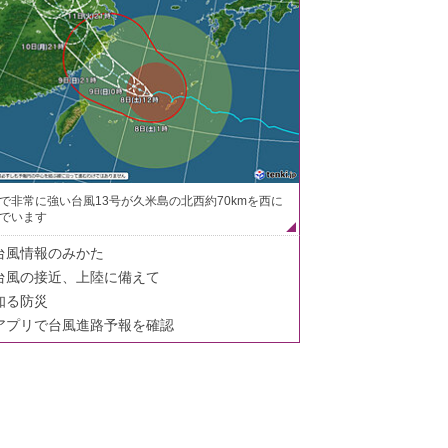
で非常に強い台風13号が久米島の北西約70kmを西に
でいます
台風情報のみかた
台風の接近、上陸に備えて
知る防災
アプリで台風進路予報を確認