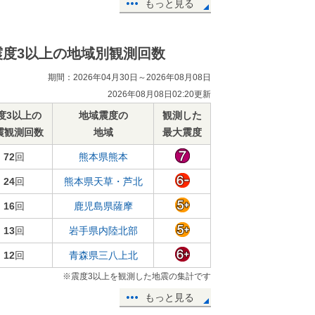
もっと見る
震度3以上の地域別観測回数
期間：2026年04月30日～2026年08月08日
2026年08月08日02:20更新
度3以上の
地域震度の
観測した
震観測回数
地域
最大震度
72
回
熊本県熊本
24
回
熊本県天草・芦北
16
回
鹿児島県薩摩
13
回
岩手県内陸北部
12
回
青森県三八上北
※震度3以上を観測した地震の集計です
もっと見る