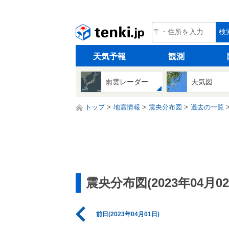
tenki.jp
検
天気予報
観測
雨雲レーダー
天気図
トップ
地震情報
震央分布図
過去の一覧
震央分布図(2023年04月02
前日(2023年04月01日)