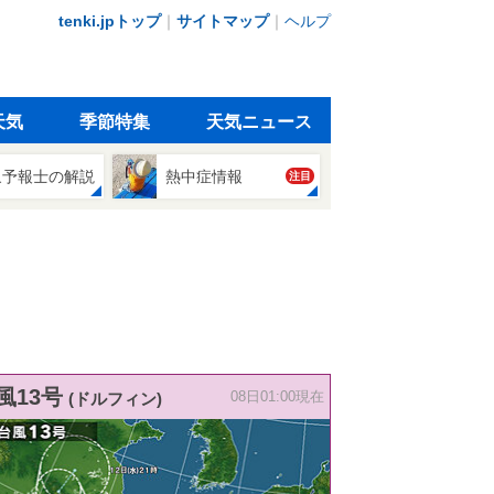
tenki.jpトップ
｜
サイトマップ
｜
ヘルプ
天気
季節特集
天気ニュース
象予報士の解説
熱中症情報
注目
風13号
(ドルフィン)
08日01:00現在