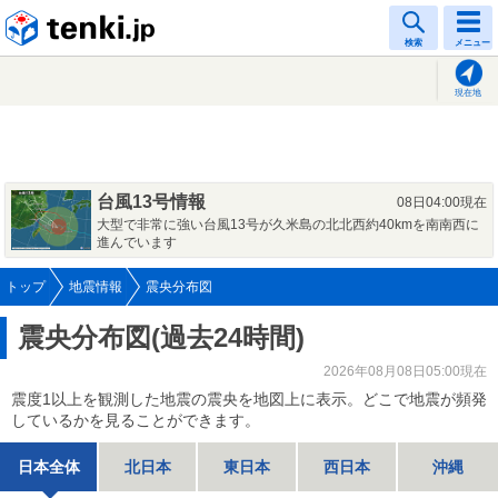
tenki.jp
検索
メニュー
現在地
台風13号情報
08日04:00現在
大型で非常に強い台風13号が久米島の北北西約40kmを南南西に
進んでいます
トップ
地震情報
震央分布図
震央分布図(過去24時間)
2026年08月08日05:00現在
震度1以上を観測した地震の震央を地図上に表示。どこで地震が頻発
しているかを見ることができます。
日本全体
北日本
東日本
西日本
沖縄