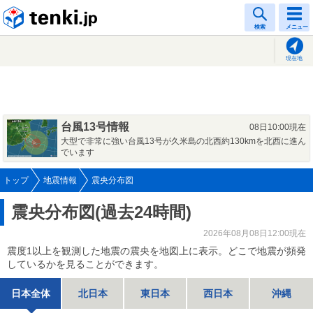
tenki.jp
検索
メニュー
現在地
台風13号情報
08日10:00現在
大型で非常に強い台風13号が久米島の北西約130kmを北西に進ん
でいます
トップ
地震情報
震央分布図
震央分布図(過去24時間)
2026年08月08日12:00現在
震度1以上を観測した地震の震央を地図上に表示。どこで地震が頻発
しているかを見ることができます。
日本全体
北日本
東日本
西日本
沖縄