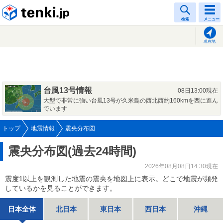
tenki.jp
検索
メニュー
現在地
台風13号情報
08日13:00現在
大型で非常に強い台風13号が久米島の西北西約160kmを西に進ん
でいます
トップ
地震情報
震央分布図
震央分布図(過去24時間)
2026年08月08日14:30現在
震度1以上を観測した地震の震央を地図上に表示。どこで地震が頻発
しているかを見ることができます。
日本全体
北日本
東日本
西日本
沖縄