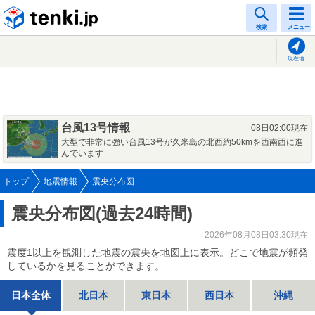
tenki.jp
検索
メニュー
現在地
台風13号情報
08日02:00現在
大型で非常に強い台風13号が久米島の北西約50kmを西南西に進
んでいます
トップ
地震情報
震央分布図
震央分布図(過去24時間)
2026年08月08日03:30現在
震度1以上を観測した地震の震央を地図上に表示。どこで地震が頻発
しているかを見ることができます。
日本全体
北日本
東日本
西日本
沖縄