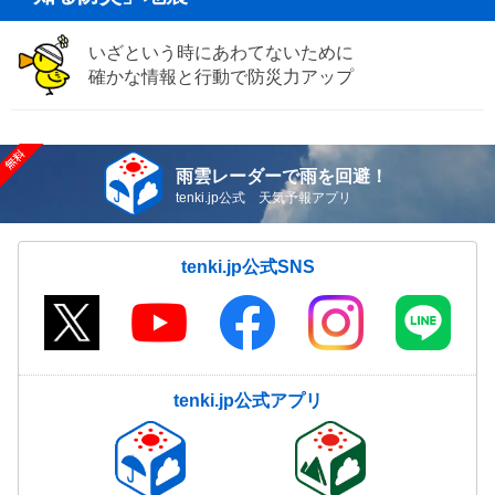
いざという時にあわてないために
確かな情報と行動で防災力アップ
雨雲レーダーで雨を回避！
tenki.jp公式 天気予報アプリ
tenki.jp公式SNS
tenki.jp公式アプリ