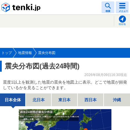
tenki.jp
検索
メニュー
現在地
トップ
地震情報
震央分布図
震央分布図(過去24時間)
2026年08月09日16:30現在
震度1以上を観測した地震の震央を地図上に表示。どこで地震が頻発
しているかを見ることができます。
日本全体
北日本
東日本
西日本
沖縄