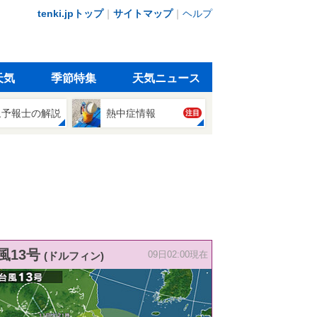
tenki.jpトップ
｜
サイトマップ
｜
ヘルプ
天気
季節特集
天気ニュース
象予報士の解説
熱中症情報
注目
風13号
(ドルフィン)
09日02:00現在