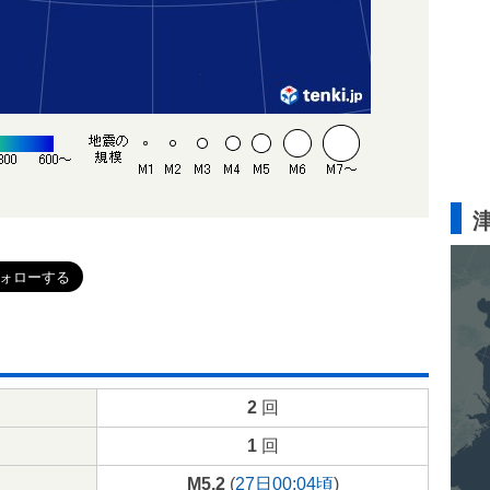
2
回
1
回
M5.2
(
27日00:04頃
)