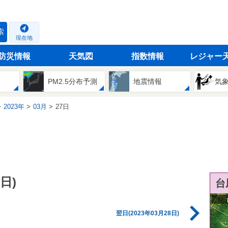
索
現在地
防災情報
天気図
指数情報
レジャー
PM2.5分布予測
地震情報
気
2023年
03月
27日
日)
台
翌日(2023年03月28日)