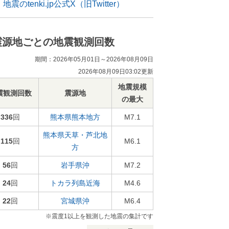
地震のtenki.jp公式X（旧Twitter）
震源地ごとの地震観測回数
期間：2026年05月01日～2026年08月09日
2026年08月09日03:02更新
地震規模
震観測回数
震源地
の最大
336
回
熊本県熊本地方
M7.1
熊本県天草・芦北地
115
回
M6.1
方
56
回
岩手県沖
M7.2
24
回
トカラ列島近海
M4.6
22
回
宮城県沖
M6.4
※震度1以上を観測した地震の集計です