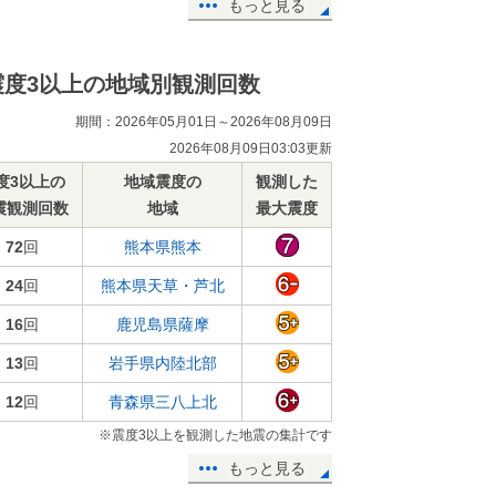
もっと見る
震度3以上の地域別観測回数
期間：2026年05月01日～2026年08月09日
2026年08月09日03:03更新
度3以上の
地域震度の
観測した
震観測回数
地域
最大震度
72
回
熊本県熊本
24
回
熊本県天草・芦北
16
回
鹿児島県薩摩
13
回
岩手県内陸北部
12
回
青森県三八上北
※震度3以上を観測した地震の集計です
もっと見る