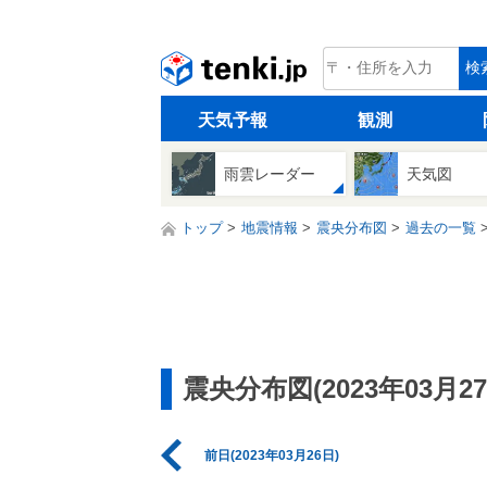
tenki.jp
検
天気予報
観測
雨雲レーダー
天気図
トップ
地震情報
震央分布図
過去の一覧
震央分布図(2023年03月27
前日(2023年03月26日)