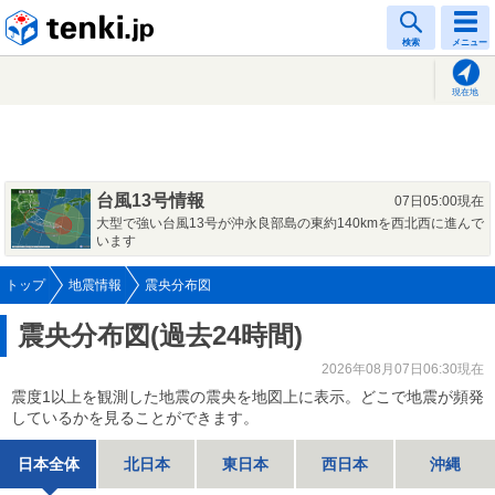
tenki.jp
検索
メニュー
現在地
台風13号情報
07日05:00現在
大型で強い台風13号が沖永良部島の東約140kmを西北西に進んで
います
トップ
地震情報
震央分布図
震央分布図(過去24時間)
2026年08月07日06:30現在
震度1以上を観測した地震の震央を地図上に表示。どこで地震が頻発
しているかを見ることができます。
日本全体
北日本
東日本
西日本
沖縄