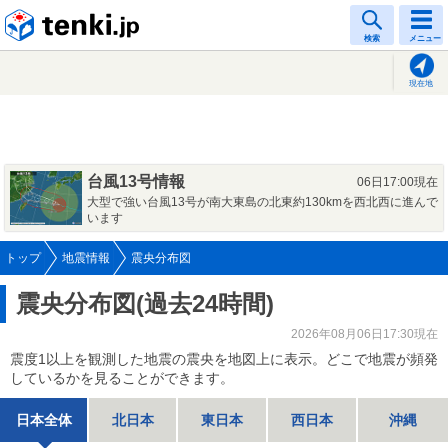
tenki.jp
検索
メニュー
現在地
台風13号情報
06日17:00現在
大型で強い台風13号が南大東島の北東約130kmを西北西に進んで
います
トップ
地震情報
震央分布図
震央分布図(過去24時間)
2026年08月06日17:30現在
震度1以上を観測した地震の震央を地図上に表示。どこで地震が頻発
しているかを見ることができます。
日本全体
北日本
東日本
西日本
沖縄