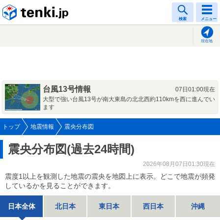
tenki.jp
検索
メニュー
現在地
台風13号情報
07日01:00現在
大型で強い台風13号が南大東島の北北西約110kmを西に進んでい
ます
トップ
地震情報
震央分布図
震央分布図(過去24時間)
2026年08月07日01:30現在
震度1以上を観測した地震の震央を地図上に表示。どこで地震が頻発
しているかを見ることができます。
日本全体
北日本
東日本
西日本
沖縄