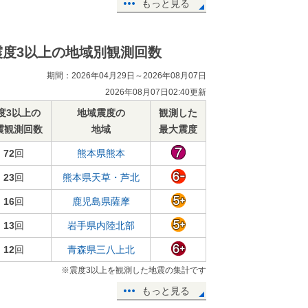
もっと見る
震度3以上の地域別観測回数
期間：2026年04月29日～2026年08月07日
2026年08月07日02:40更新
度3以上の
地域震度の
観測した
震観測回数
地域
最大震度
72
回
熊本県熊本
23
回
熊本県天草・芦北
16
回
鹿児島県薩摩
13
回
岩手県内陸北部
12
回
青森県三八上北
※震度3以上を観測した地震の集計です
もっと見る