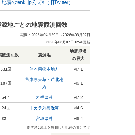
地震のtenki.jp公式X（旧Twitter）
震源地ごとの地震観測回数
期間：2026年04月29日～2026年08月07日
2026年08月07日02:40更新
地震規模
震観測回数
震源地
の最大
331
回
熊本県熊本地方
M7.1
熊本県天草・芦北地
107
回
M6.1
方
54
回
岩手県沖
M7.2
24
回
トカラ列島近海
M4.6
22
回
宮城県沖
M6.4
※震度1以上を観測した地震の集計です