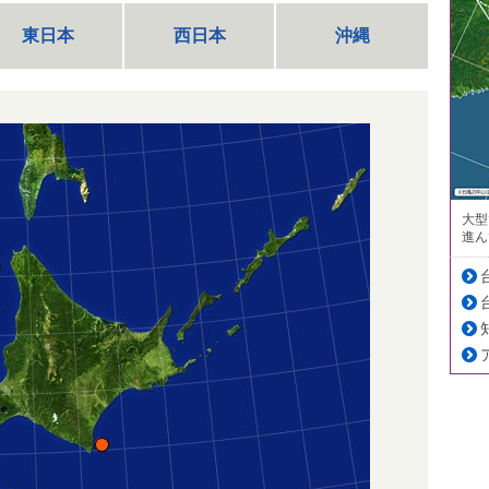
東日本
西日本
沖縄
大型
進ん