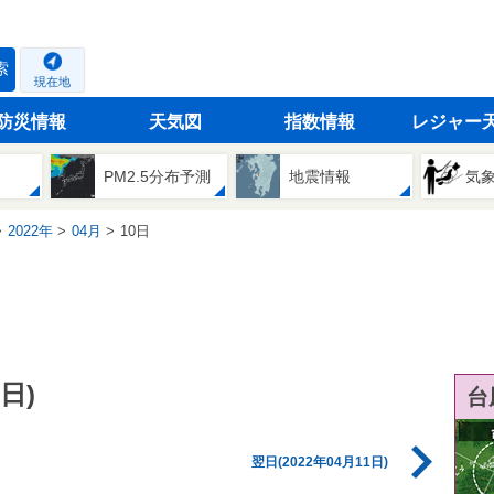
索
現在地
防災情報
天気図
指数情報
レジャー
PM2.5分布予測
地震情報
気
2022年
04月
10日
日)
台
翌日(2022年04月11日)