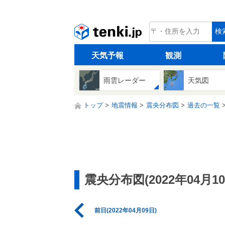
tenki.jp
検
天気予報
観測
雨雲レーダー
天気図
トップ
地震情報
震央分布図
過去の一覧
震央分布図(2022年04月10
前日(2022年04月09日)