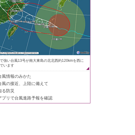
で強い台風13号が南大東島の北北西約120kmを西に
でいます
台風情報のみかた
台風の接近、上陸に備えて
知る防災
アプリで台風進路予報を確認