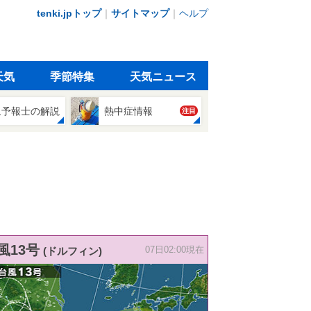
tenki.jpトップ
｜
サイトマップ
｜
ヘルプ
天気
季節特集
天気ニュース
象予報士の解説
熱中症情報
注目
風13号
(ドルフィン)
07日02:00現在