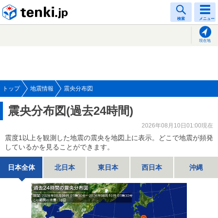
tenki.jp
検索
メニュー
現在地
トップ
地震情報
震央分布図
震央分布図(過去24時間)
2026年08月10日01:00現在
震度1以上を観測した地震の震央を地図上に表示。どこで地震が頻発
しているかを見ることができます。
日本全体
北日本
東日本
西日本
沖縄