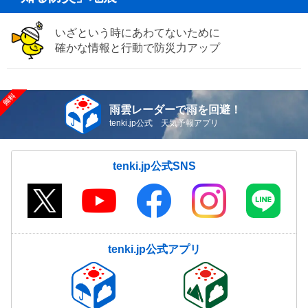
いざという時にあわてないために
確かな情報と行動で防災力アップ
雨雲レーダーで雨を回避！
tenki.jp公式 天気予報アプリ
tenki.jp公式SNS
tenki.jp公式アプリ