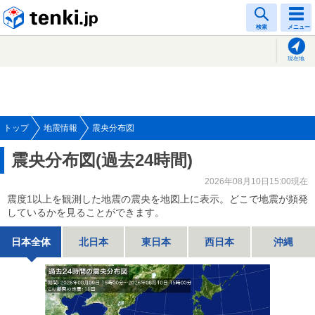
tenki.jp
検索
メニュー
現在地
トップ
地震情報
震央分布図
震央分布図(過去24時間)
2026年08月10日15:00現在
震度1以上を観測した地震の震央を地図上に表示。どこで地震が頻発
しているかを見ることができます。
日本全体
北日本
東日本
西日本
沖縄