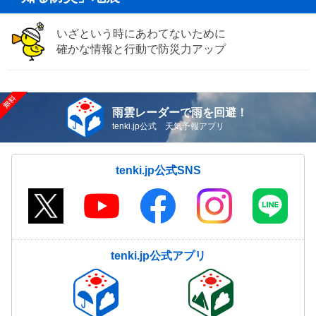
いざという時にあわてないために
確かな情報と行動で防災力アップ
雨雲レーダーで雨を回避！
tenki.jp公式 天気予報アプリ
tenki.jp公式SNS
tenki.jp公式アプリ