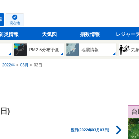
索
現在地
防災情報
天気図
指数情報
レジャー
PM2.5分布予測
地震情報
気
2022年
03月
02日
日)
台
翌日(2022年03月03日)