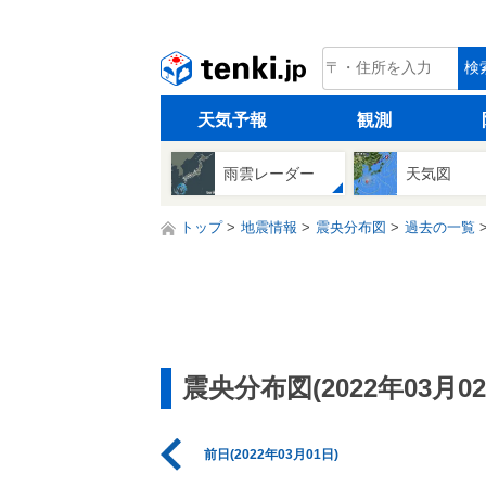
tenki.jp
検
天気予報
観測
雨雲レーダー
天気図
トップ
地震情報
震央分布図
過去の一覧
震央分布図(2022年03月02
前日(2022年03月01日)