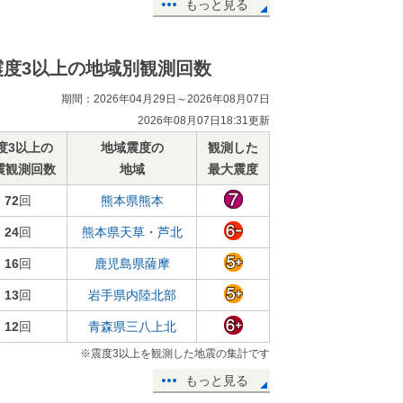
もっと見る
震度3以上の地域別観測回数
期間：2026年04月29日～2026年08月07日
2026年08月07日18:31更新
度3以上の
地域震度の
観測した
震観測回数
地域
最大震度
72
回
熊本県熊本
24
回
熊本県天草・芦北
16
回
鹿児島県薩摩
13
回
岩手県内陸北部
12
回
青森県三八上北
※震度3以上を観測した地震の集計です
もっと見る