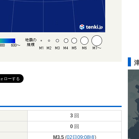
3
回
0
回
M3.5
(
02日09:08頃
)