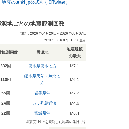
地震のtenki.jp公式X（旧Twitter）
震源地ごとの地震観測回数
期間：2026年04月29日～2026年08月07日
2026年08月07日18:30更新
地震規模
震観測回数
震源地
の最大
332
回
熊本県熊本地方
M7.1
熊本県天草・芦北地
110
回
M6.1
方
55
回
岩手県沖
M7.2
24
回
トカラ列島近海
M4.6
22
回
宮城県沖
M6.4
※震度1以上を観測した地震の集計です