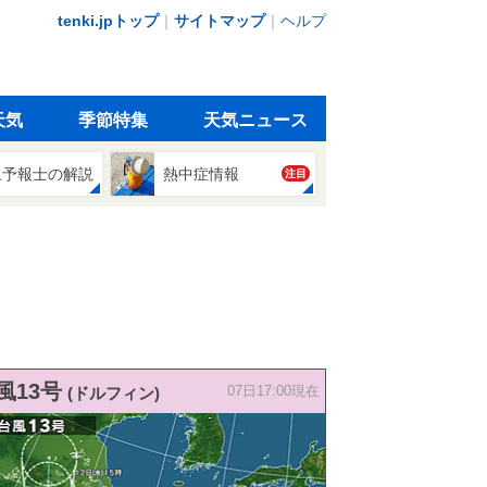
tenki.jpトップ
｜
サイトマップ
｜
ヘルプ
天気
季節特集
天気ニュース
象予報士の解説
熱中症情報
注目
風13号
(ドルフィン)
07日17:00現在