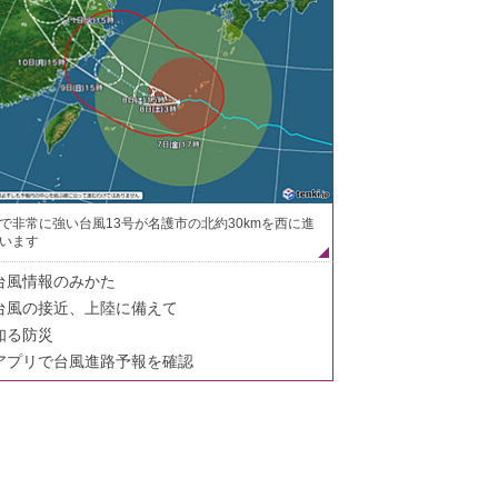
で非常に強い台風13号が名護市の北約30kmを西に進
います
台風情報のみかた
台風の接近、上陸に備えて
知る防災
アプリで台風進路予報を確認