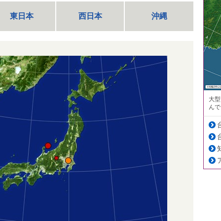
東日本
西日本
沖縄
大型
んで