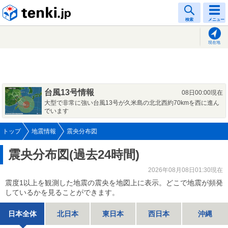
tenki.jp
検索
メニュー
現在地
台風13号情報
08日00:00現在
大型で非常に強い台風13号が久米島の北北西約70kmを西に進ん
でいます
トップ
地震情報
震央分布図
震央分布図(過去24時間)
2026年08月08日01:30現在
震度1以上を観測した地震の震央を地図上に表示。どこで地震が頻発
しているかを見ることができます。
日本全体
北日本
東日本
西日本
沖縄