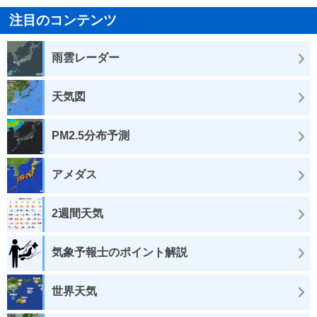
注目のコンテンツ
雨雲レーダー
天気図
PM2.5分布予測
アメダス
2週間天気
気象予報士のポイント解説
世界天気