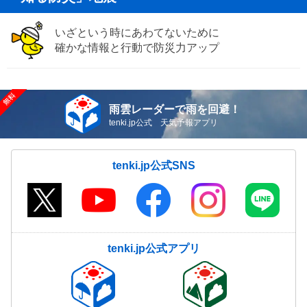
いざという時にあわてないために
確かな情報と行動で防災力アップ
雨雲レーダーで雨を回避！
tenki.jp公式 天気予報アプリ
tenki.jp公式SNS
tenki.jp公式アプリ