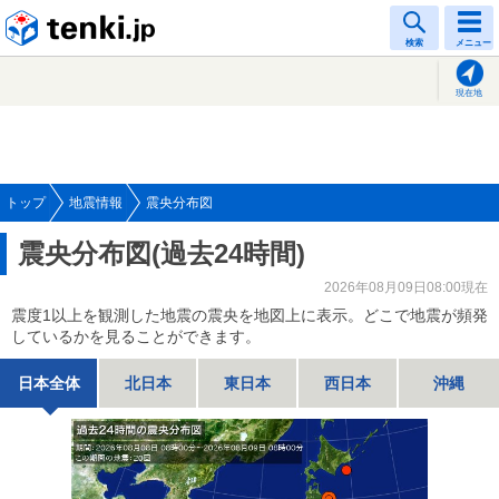
tenki.jp
検索
メニュー
現在地
トップ
地震情報
震央分布図
震央分布図(過去24時間)
2026年08月09日08:00現在
震度1以上を観測した地震の震央を地図上に表示。どこで地震が頻発
しているかを見ることができます。
日本全体
北日本
東日本
西日本
沖縄