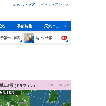
tenki.jpトップ
｜
サイトマップ
｜
ヘルプ
天気
季節特集
天気ニュース
象予報士の解説
熱中症情報
注目
風13号
(ドルフィン)
08日12:00現在