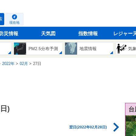
索
現在地
防災情報
天気図
指数情報
レジャー
PM2.5分布予測
地震情報
気
2022年
02月
27日
日)
台
翌日(2022年02月28日)