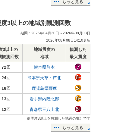
もっと見る
震度3以上の地域別観測回数
期間：2026年04月30日～2026年08月08日
2026年08月08日14:10更新
度3以上の
地域震度の
観測した
震観測回数
地域
最大震度
72
回
熊本県熊本
24
回
熊本県天草・芦北
16
回
鹿児島県薩摩
13
回
岩手県内陸北部
12
回
青森県三八上北
※震度3以上を観測した地震の集計です
もっと見る