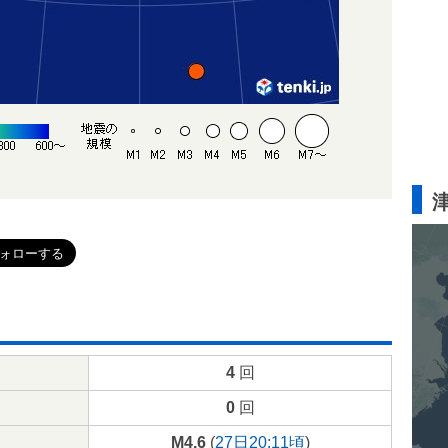
4
回
0
回
M4.6
(
27日20:11頃
)