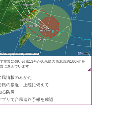
で非常に強い台風13号が久米島の西北西約160kmを
西に進んでいます
台風情報のみかた
台風の接近、上陸に備えて
知る防災
アプリで台風進路予報を確認