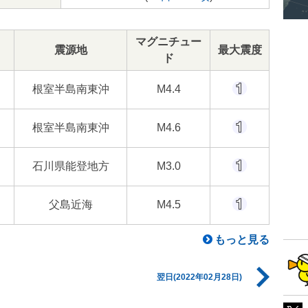
マグニチュー
震源地
最大震度
ド
根室半島南東沖
M4.4
根室半島南東沖
M4.6
石川県能登地方
M3.0
父島近海
M4.5
もっと見る
翌日(2022年02月28日)