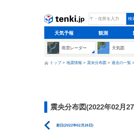
tenki.jp
検
天気予報
観測
雨雲レーダー
天気図
トップ
地震情報
震央分布図
過去の一覧
震央分布図(2022年02月27
前日(2022年02月26日)