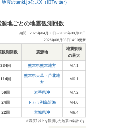
地震のtenki.jp公式X（旧Twitter）
震源地ごとの地震観測回数
期間：2026年04月30日～2026年08月08日
2026年08月08日14:10更新
地震規模
震観測回数
震源地
の最大
334
回
熊本県熊本地方
M7.1
熊本県天草・芦北地
114
回
M6.1
方
56
回
岩手県沖
M7.2
24
回
トカラ列島近海
M4.6
22
回
宮城県沖
M6.4
※震度1以上を観測した地震の集計です