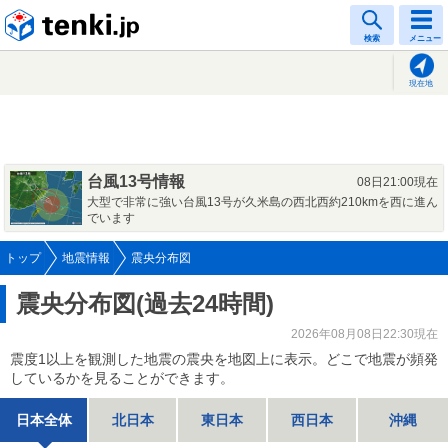
tenki.jp
検索
メニュー
現在地
台風13号情報
08日21:00現在
大型で非常に強い台風13号が久米島の西北西約210kmを西に進ん
でいます
トップ
地震情報
震央分布図
震央分布図(過去24時間)
2026年08月08日22:30現在
震度1以上を観測した地震の震央を地図上に表示。どこで地震が頻発
しているかを見ることができます。
日本全体
北日本
東日本
西日本
沖縄