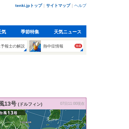
tenki.jpトップ
｜
サイトマップ
｜
ヘルプ
天気
季節特集
天気ニュース
象予報士の解説
熱中症情報
注目
風13号
(ドルフィン)
07日11:00現在