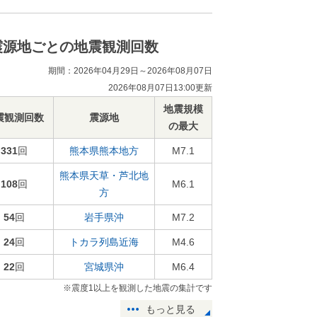
震源地ごとの地震観測回数
期間：2026年04月29日～2026年08月07日
2026年08月07日13:00更新
地震規模
震観測回数
震源地
の最大
331
回
熊本県熊本地方
M7.1
熊本県天草・芦北地
108
回
M6.1
方
54
回
岩手県沖
M7.2
24
回
トカラ列島近海
M4.6
22
回
宮城県沖
M6.4
※震度1以上を観測した地震の集計です
もっと見る