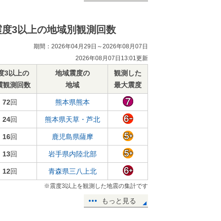
震度3以上の地域別観測回数
期間：2026年04月29日～2026年08月07日
2026年08月07日13:01更新
度3以上の
地域震度の
観測した
震観測回数
地域
最大震度
72
回
熊本県熊本
24
回
熊本県天草・芦北
16
回
鹿児島県薩摩
13
回
岩手県内陸北部
12
回
青森県三八上北
※震度3以上を観測した地震の集計です
もっと見る