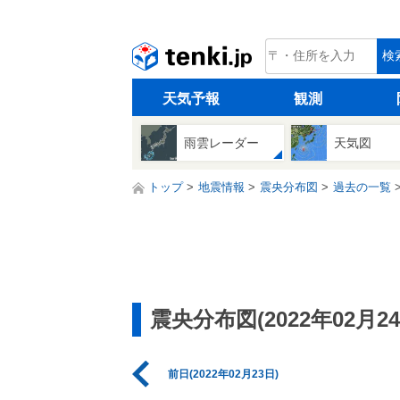
tenki.jp
検
天気予報
観測
雨雲レーダー
天気図
トップ
地震情報
震央分布図
過去の一覧
震央分布図(2022年02月24
前日(2022年02月23日)