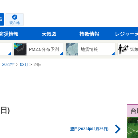
索
現在地
防災情報
天気図
指数情報
レジャー
PM2.5分布予測
地震情報
気
2022年
02月
24日
日)
台
翌日(2022年02月25日)