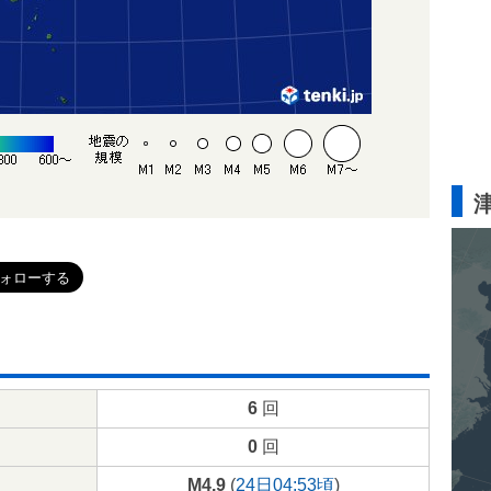
6
回
0
回
M4.9
(
24日04:53頃
)