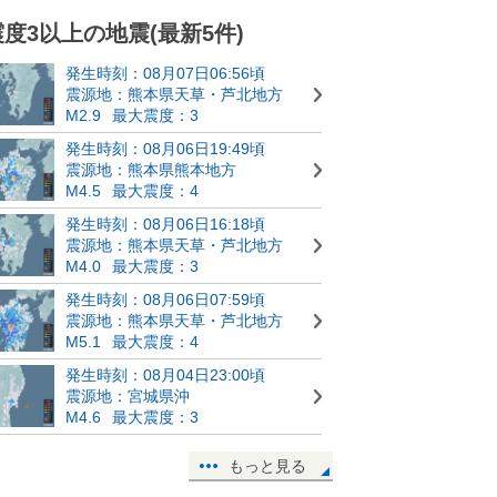
震度3以上の地震(最新5件)
発生時刻：08月07日06:56頃
震源地：熊本県天草・芦北地方
M2.9
最大震度：3
発生時刻：08月06日19:49頃
震源地：熊本県熊本地方
M4.5
最大震度：4
発生時刻：08月06日16:18頃
震源地：熊本県天草・芦北地方
M4.0
最大震度：3
発生時刻：08月06日07:59頃
震源地：熊本県天草・芦北地方
M5.1
最大震度：4
発生時刻：08月04日23:00頃
震源地：宮城県沖
M4.6
最大震度：3
もっと見る