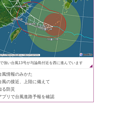
で強い台風13号が与論島付近を西に進んでいます
台風情報のみかた
台風の接近、上陸に備えて
知る防災
アプリで台風進路予報を確認