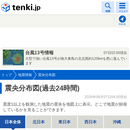
tenki.jp
検索
メニュー
現在地
台風13号情報
07日02:00現在
大型で強い台風13号が南大東島の北北西約120kmを西に進んでい
ます
トップ
地震情報
震央分布図
震央分布図(過去24時間)
2026年08月07日04:00現在
震度1以上を観測した地震の震央を地図上に表示。どこで地震が頻発
しているかを見ることができます。
日本全体
北日本
東日本
西日本
沖縄