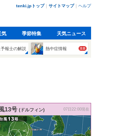
tenki.jpトップ
｜
サイトマップ
｜
ヘルプ
天気
季節特集
天気ニュース
象予報士の解説
熱中症情報
注目
風13号
(ドルフィン)
07日22:00現在