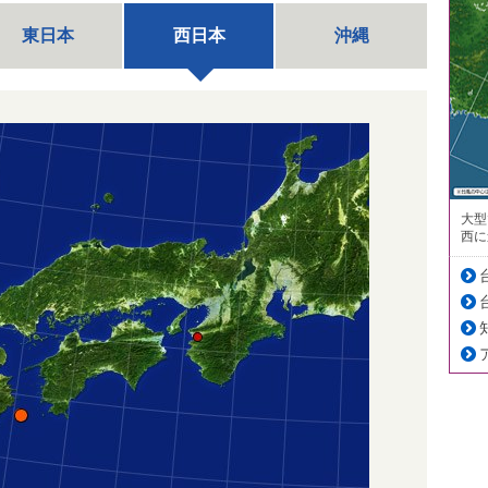
東日本
西日本
沖縄
大型
西に