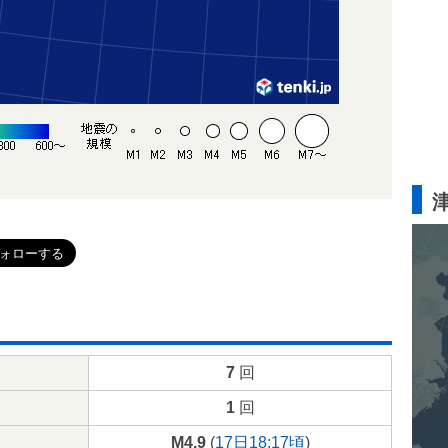
7
回
1
回
M4.9
(
17日18:17頃
)