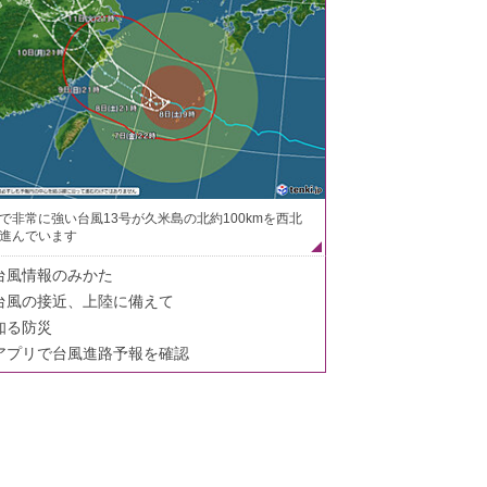
で非常に強い台風13号が久米島の北約100kmを西北
進んでいます
台風情報のみかた
台風の接近、上陸に備えて
知る防災
アプリで台風進路予報を確認