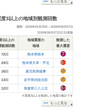
もっと見る
震度3以上の地域別観測回数
期間：2026年04月29日～2026年08月07日
2026年08月07日22:51更新
度3以上の
地域震度の
観測した
震観測回数
地域
最大震度
72
回
熊本県熊本
24
回
熊本県天草・芦北
16
回
鹿児島県薩摩
13
回
岩手県内陸北部
12
回
青森県三八上北
※震度3以上を観測した地震の集計です
もっと見る