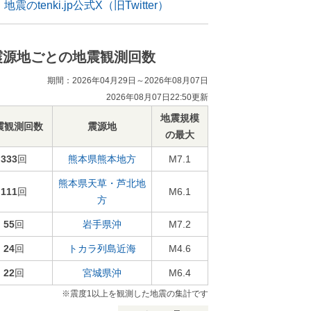
地震のtenki.jp公式X（旧Twitter）
震源地ごとの地震観測回数
期間：2026年04月29日～2026年08月07日
2026年08月07日22:50更新
地震規模
震観測回数
震源地
の最大
333
回
熊本県熊本地方
M7.1
熊本県天草・芦北地
111
回
M6.1
方
55
回
岩手県沖
M7.2
24
回
トカラ列島近海
M4.6
22
回
宮城県沖
M6.4
※震度1以上を観測した地震の集計です