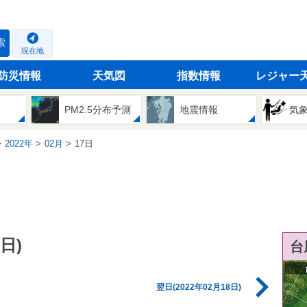
索
現在地
防災情報
天気図
指数情報
レジャー
PM2.5分布予測
地震情報
気
2022年
02月
17日
日)
台
翌日(2022年02月18日)