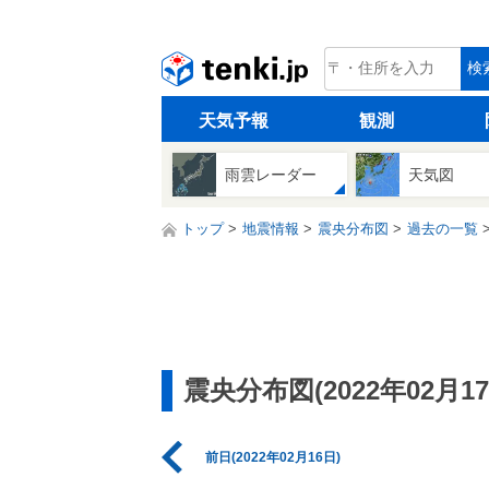
tenki.jp
検
天気予報
観測
雨雲レーダー
天気図
トップ
地震情報
震央分布図
過去の一覧
震央分布図(2022年02月17
前日(2022年02月16日)