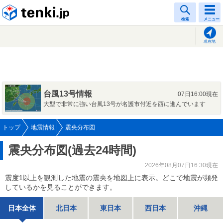
tenki.jp
検索
メニュー
現在地
台風13号情報
07日16:00現在
大型で非常に強い台風13号が名護市付近を西に進んでいます
トップ
地震情報
震央分布図
震央分布図(過去24時間)
2026年08月07日16:30現在
震度1以上を観測した地震の震央を地図上に表示。どこで地震が頻発
しているかを見ることができます。
日本全体
北日本
東日本
西日本
沖縄