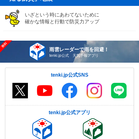
いざという時にあわてないために
確かな情報と行動で防災力アップ
雨雲レーダーで雨を回避！
tenki.jp公式 天気予報アプリ
tenki.jp公式SNS
tenki.jp公式アプリ