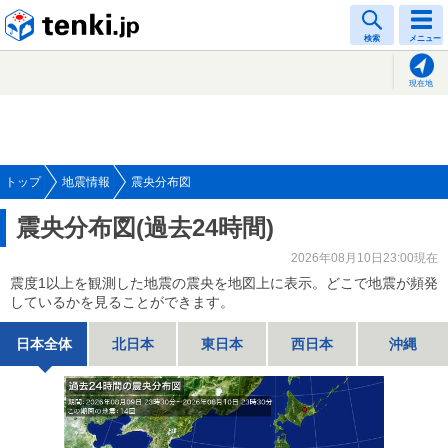
tenki.jp
検索
メニュー
現在地
トップ
地震情報
震央分布図
震央分布図(過去24時間)
2026年08月10日23:00現在
震度1以上を観測した地震の震央を地図上に表示。どこで地震が頻発
しているかを見ることができます。
日本全体
北日本
東日本
西日本
沖縄