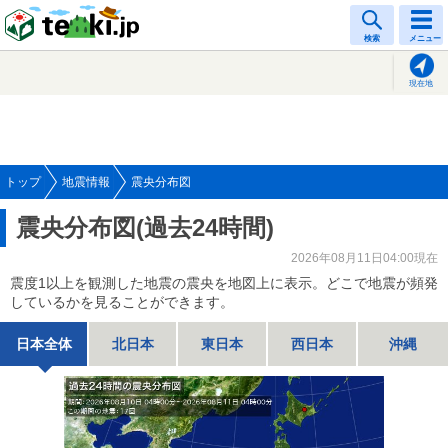
tenki.jp
検索
メニュー
現在地
トップ
地震情報
震央分布図
震央分布図(過去24時間)
2026年08月11日04:00現在
震度1以上を観測した地震の震央を地図上に表示。どこで地震が頻発
しているかを見ることができます。
日本全体
北日本
東日本
西日本
沖縄