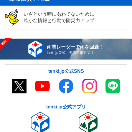
いざという時にあわてないために
確かな情報と行動で防災力アップ
雨雲レーダーで雨を回避！
tenki.jp公式 天気予報アプリ
tenki.jp公式SNS
tenki.jp公式アプリ