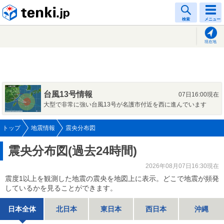
tenki.jp
検索
メニュー
現在地
台風13号情報
07日16:00現在
大型で非常に強い台風13号が名護市付近を西に進んでいます
トップ
地震情報
震央分布図
震央分布図(過去24時間)
2026年08月07日16:30現在
震度1以上を観測した地震の震央を地図上に表示。どこで地震が頻発
しているかを見ることができます。
日本全体
北日本
東日本
西日本
沖縄