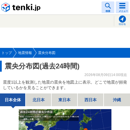
tenki.jp
検索
メニュー
現在地
トップ
地震情報
震央分布図
震央分布図(過去24時間)
2026年08月09日14:00現在
震度1以上を観測した地震の震央を地図上に表示。どこで地震が頻発
しているかを見ることができます。
日本全体
北日本
東日本
西日本
沖縄