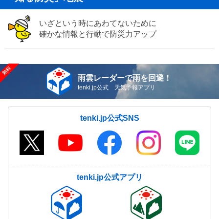
いざという時にあわてないために
確かな情報と行動で防災力アップ
雨雲レーダーで雨を回避！
tenki.jp公式 天気予報アプリ
tenki.jp公式SNS
tenki.jp公式アプリ