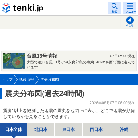
tenki.jp
検索
メニュー
現在地
台風13号情報
07日05:00現在
大型で強い台風13号が沖永良部島の東約140kmを西北西に進んで
います
トップ
地震情報
震央分布図
震央分布図(過去24時間)
2026年08月07日06:00現在
震度1以上を観測した地震の震央を地図上に表示。どこで地震が頻発
しているかを見ることができます。
日本全体
北日本
東日本
西日本
沖縄