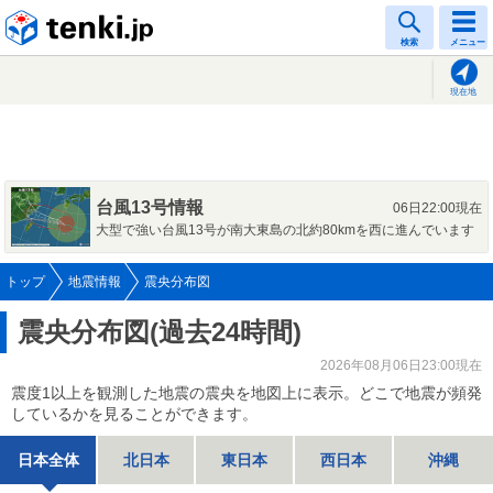
tenki.jp
検索
メニュー
現在地
台風13号情報
06日22:00現在
大型で強い台風13号が南大東島の北約80kmを西に進んでいます
トップ
地震情報
震央分布図
震央分布図(過去24時間)
2026年08月06日23:00現在
震度1以上を観測した地震の震央を地図上に表示。どこで地震が頻発
しているかを見ることができます。
日本全体
北日本
東日本
西日本
沖縄